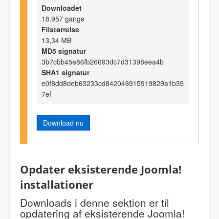
Downloadet
18.957 gange
Filstørrelse
13,34 MB
MD5 signatur
3b7cbb45e86fb26693dc7d31398eea4b
SHA1 signatur
e0f8dd8deb63233cd842046915919829a1b39
7ef
Download nu
Opdater eksisterende Joomla!
installationer
Downloads i denne sektion er til
opdatering af eksisterende Joomla!