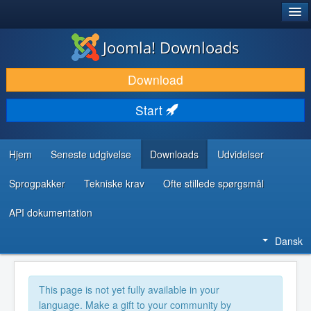
®
JOOMLA!
Joomla! Downloads
DOWNLOAD & UDVID
Download
OPDAG & LÆR
Start
FÆLLESSKABET & SUPPORT
UDVIKLERRESSOURCER
Hjem
Seneste udgivelse
Downloads
Udvidelser
Sprogpakker
Tekniske krav
Ofte stillede spørgsmål
API dokumentation
Dansk
This page is not yet fully available in your
language. Make a gift to your community by