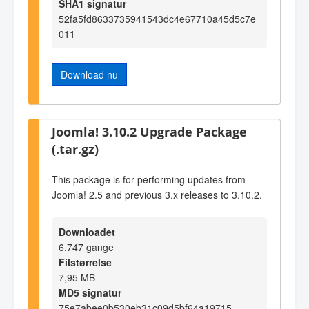
SHA1 signatur
52fa5fd8633735941543dc4e67710a45d5c7e
011
Download nu
Joomla! 3.10.2 Upgrade Package
(.tar.gz)
This package is for performing updates from
Joomla! 2.5 and previous 3.x releases to 3.10.2.
Downloadet
6.747 gange
Filstørrelse
7,95 MB
MD5 signatur
75e7abee0b530eb31c09d5bf64a19715