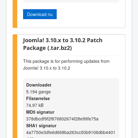
Download nu
Joomla! 3.10.x to 3.10.2 Patch
Package (.tar.bz2)
This package is for performing updates from
Joomla! 3.10.x to 3.10.2
Downloadet
5.194 gange
Filstørrelse
74,97 kB
MD5 signatur
378dbcdf9f2f876802674f28e99fe75a
SHA1 signatur
4a7750e3dfe6d668ba263cc50b9106dbb4401