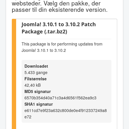
websteder. Vælg den pakke, der
passer til din eksisterende version.
Joomla! 3.10.1 to 3.10.2 Patch
Package (.tar.bz2)
This package is for performing updates from
Joomla! 3.10.1 to 3.10.2
Downloadet
5.433 gange
Filstørrelse
42,40 kB
MD5 signatur
6570b354d40a71c3a4d6561f562ea9c3
SHA1 signatur
e611cd7e9f23a632c800de0e4f912337249a8
e72