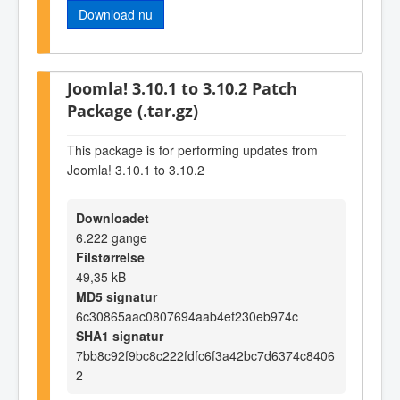
Download nu
Joomla! 3.10.1 to 3.10.2 Patch
Package (.tar.gz)
This package is for performing updates from
Joomla! 3.10.1 to 3.10.2
Downloadet
6.222 gange
Filstørrelse
49,35 kB
MD5 signatur
6c30865aac0807694aab4ef230eb974c
SHA1 signatur
7bb8c92f9bc8c222fdfc6f3a42bc7d6374c8406
2