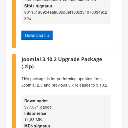
SHA1 signatur
901151a89b4ea808bd6ef130c3340700349c2
32c
Download nu
Joomla! 3.10.2 Upgrade Package
(.zip)
This package is for performing updates from
Joomla! 2.5 and previous 3.x releases to 3.10.2.
Downloadet
977.071 gange
Filstørrelse
11,83 MB
MD5 signatur