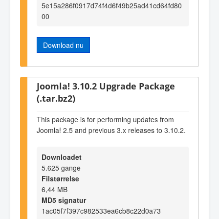
5e15a286f0917d74f4d6f49b25ad41cd64fd80
00
Download nu
Joomla! 3.10.2 Upgrade Package
(.tar.bz2)
This package is for performing updates from
Joomla! 2.5 and previous 3.x releases to 3.10.2.
Downloadet
5.625 gange
Filstørrelse
6,44 MB
MD5 signatur
1ac05f7f397c982533ea6cb8c22d0a73