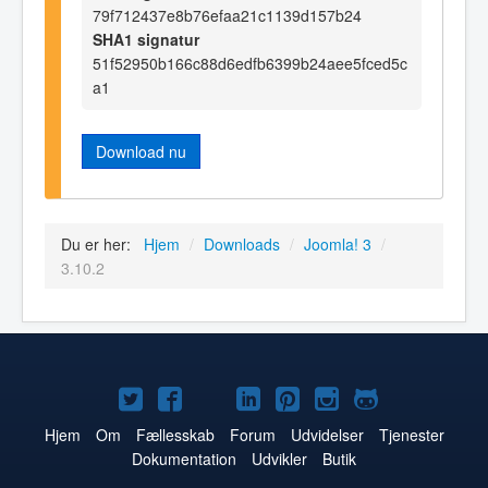
79f712437e8b76efaa21c1139d157b24
SHA1 signatur
51f52950b166c88d6edfb6399b24aee5fced5c
a1
Download nu
Du er her:
Hjem
/
Downloads
/
Joomla! 3
/
3.10.2
Joomla!
Joomla!
Joomla!
Joomla!
Joomla!
Joomla!
Joomla!
på
på
på
på
på
på
på
Hjem
Om
Fællesskab
Forum
Udvidelser
Tjenester
Dokumentation
Udvikler
Butik
Twitter
Facebook
YouTube
LinkedIn
Pinterest
Instagram
GitHub