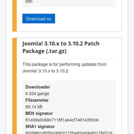
dd5
Download nu
Joomla! 3.10.x to 3.10.2 Patch
Package (.tar.gz)
This package is for performing updates from
Joomla! 3.10.x to 3.10.2
Downloadet
6.324 gange
Filstørrelse
99,74 kB
MD5 signatur
81e0da0c68e7118f1ae4cf74014393c6
SHA1 signatur
82d9861db5fa24902172be82a0de80178d7c6