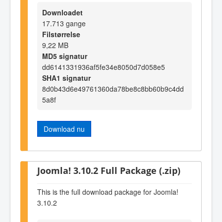
Downloadet
17.713 gange
Filstørrelse
9,22 MB
MD5 signatur
dd6141331936af5fe34e8050d7d058e5
SHA1 signatur
8d0b43d6e49761360da78be8c8bb60b9c4dd
5a8f
Download nu
Joomla! 3.10.2 Full Package (.zip)
This is the full download package for Joomla!
3.10.2