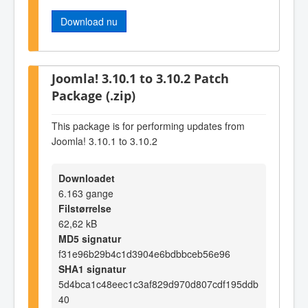
Download nu
Joomla! 3.10.1 to 3.10.2 Patch
Package (.zip)
This package is for performing updates from
Joomla! 3.10.1 to 3.10.2
Downloadet
6.163 gange
Filstørrelse
62,62 kB
MD5 signatur
f31e96b29b4c1d3904e6bdbbceb56e96
SHA1 signatur
5d4bca1c48eec1c3af829d970d807cdf195ddb
40