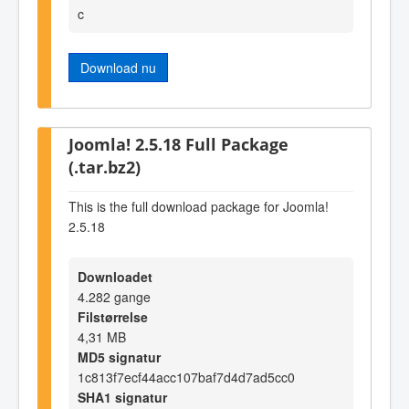
c
Download nu
Joomla! 2.5.18 Full Package
(.tar.bz2)
This is the full download package for Joomla!
2.5.18
Downloadet
4.282 gange
Filstørrelse
4,31 MB
MD5 signatur
1c813f7ecf44acc107baf7d4d7ad5cc0
SHA1 signatur