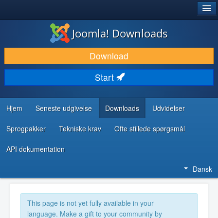
®
JOOMLA!
Joomla! Downloads
DOWNLOAD & UDVID
Download
OPDAG & LÆR
Start
FÆLLESSKABET & SUPPORT
UDVIKLERRESSOURCER
Hjem
Seneste udgivelse
Downloads
Udvidelser
Sprogpakker
Tekniske krav
Ofte stillede spørgsmål
API dokumentation
Dansk
This page is not yet fully available in your
language. Make a gift to your community by