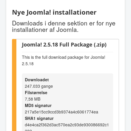
Nye Joomla! installationer
Downloads i denne sektion er for nye
installationer af Joomla.
Joomla! 2.5.18 Full Package (.zip)
This is the full download package for Joomla!
2.5.18
Downloadet
247.033 gange
Filstørrelse
7,58 MB
MD5 signatur
217a5e15cc9ccd3b9374a4c6061774ea
SHA1 signatur
d4e4ca2f362d3ac570ea2c93de930086692c1
232