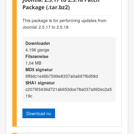
Package (.tar.bz2)
This package is for performing updates from
Joomla! 2.5.17 to 2.5.18
Downloadet
4.196 gange
Filstørrelse
1,04 MB
MD5 signatur
9ffddc1e46b7599e8337a0a697f6d58d
SHA1 signatur
c2079f3436d721ab653dce78a037a992ec2a5
19c
Download nu