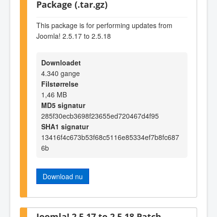
Package (.tar.gz)
This package is for performing updates from
Joomla! 2.5.17 to 2.5.18
Downloadet
4.340 gange
Filstørrelse
1,46 MB
MD5 signatur
285f30ecb3698f23655ed720467d4f95
SHA1 signatur
13416f4c673b53f68c5116e85334ef7b8fc687
6b
Download nu
Joomla! 2.5.17 to 2.5.18 Patch