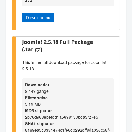
Download nu
Joomla! 2.5.18 Full Package
(.tar.gz)
This is the full download package for Joomla!
2.5.18
Downloadet
9.449 gange
Filstørrelse
5,19 MB
MD5 signatur
2b76d968ebefdd1a5698133bda3f27e5
SHA1 signatur
8169ea5c3331e74c1fe6d0292dff8da036c58f4