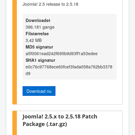
Joomla! 2.5 release to 2.5.18
Downloadet
396.181 gange
Filstørrelse
3,42 MB
MD5 signatur
a5f0061ead242f695b9d93ff1a53edee
SHA1 signatur
e0c76c97768ece60fcef3fada058a762bb3378
d9
Download nu
Joomla! 2.5.x to 2.5.18 Patch
Package (.tar.gz)