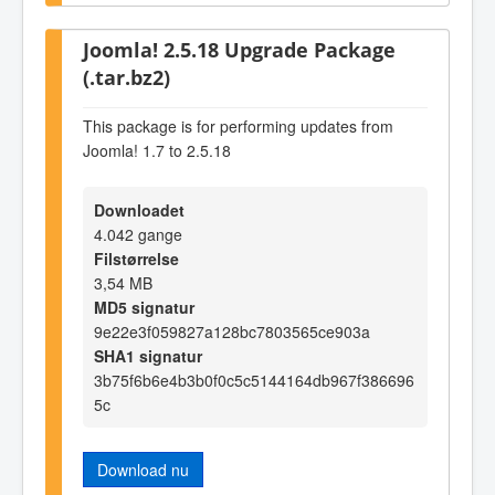
Joomla! 2.5.18 Upgrade Package
(.tar.bz2)
This package is for performing updates from
Joomla! 1.7 to 2.5.18
Downloadet
4.042 gange
Filstørrelse
3,54 MB
MD5 signatur
9e22e3f059827a128bc7803565ce903a
SHA1 signatur
3b75f6b6e4b3b0f0c5c5144164db967f386696
5c
Download nu