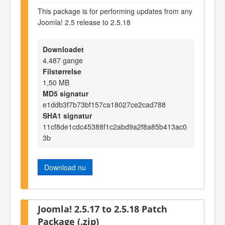
This package is for performing updates from any
Joomla! 2.5 release to 2.5.18
Downloadet
4.487 gange
Filstørrelse
1,50 MB
MD5 signatur
e1ddb3f7b73bf157ca18027ce2cad788
SHA1 signatur
11cf8de1cdc45388f1c2abd9a2f8a85b413ac0
3b
Download nu
Joomla! 2.5.17 to 2.5.18 Patch
Package (.zip)