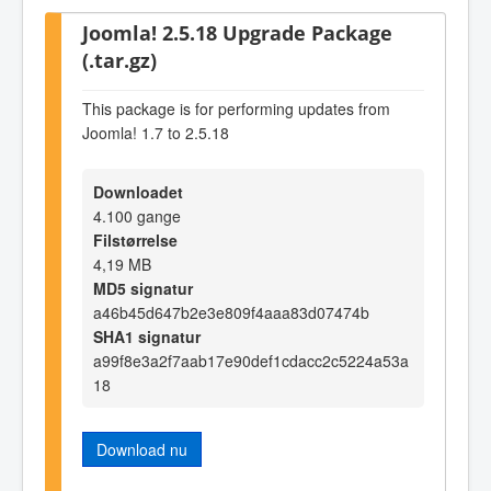
Joomla! 2.5.18 Upgrade Package
(.tar.gz)
This package is for performing updates from
Joomla! 1.7 to 2.5.18
Downloadet
4.100 gange
Filstørrelse
4,19 MB
MD5 signatur
a46b45d647b2e3e809f4aaa83d07474b
SHA1 signatur
a99f8e3a2f7aab17e90def1cdacc2c5224a53a
18
Download nu