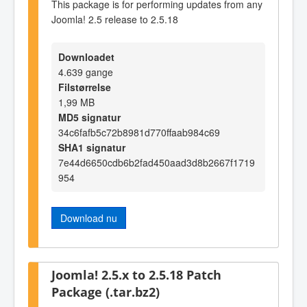
This package is for performing updates from any
Joomla! 2.5 release to 2.5.18
Downloadet
4.639 gange
Filstørrelse
1,99 MB
MD5 signatur
34c6fafb5c72b8981d770ffaab984c69
SHA1 signatur
7e44d6650cdb6b2fad450aad3d8b2667f1719
954
Download nu
Joomla! 2.5.x to 2.5.18 Patch
Package (.tar.bz2)