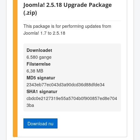
Joomla! 2.5.18 Upgrade Package
(.zip)
This package is for performing updates from
Joomla! 1.7 to 2.5.18
Downloadet
6.580 gange
Filstørrelse
6,38 MB
MD5 signatur
2343eb77ec043d3a90dcd36d88dfde34
SHA1 signatur
cbdc0e2127319e55a5704b0f900857ed8e704
3ba
Download nu