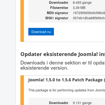
Downloadet
8.455 gange
Filstørrelse
3,39 MB
MD5 signatur
1972959292efc586c
SHA1 signatur
307eb1dfca68f9d9c
Download nu
Opdater eksisterende Joomla! in
Downloads i denne sektion er til opda
eksisterende version.
Joomla! 1.5.0 to 1.5.6 Patch Package (
This package is for performing updates from Joomla!
Downloadet
9.131 gange