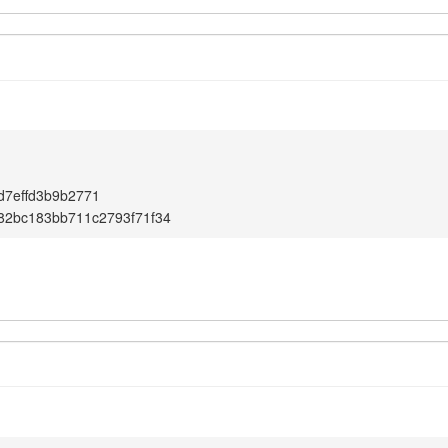
d7effd3b9b2771
82bc183bb711c2793f71f34