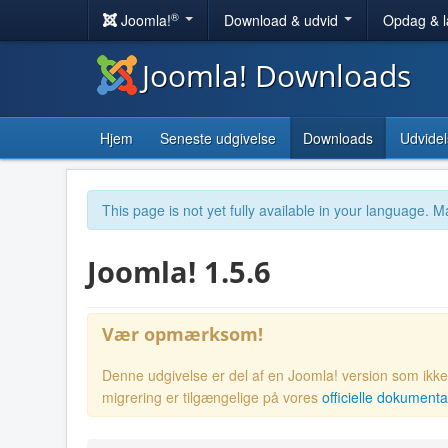
®
Joomla!
Download & udvid
Opdag & 
Joomla! Downloads
Hjem
Seneste udgivelse
Downloads
Udvidel
This page is not yet fully available in your language. M
Joomla! 1.5.6
Vær opmærksom!
Denne udgivelse er del af en Joomla! version som ikke l
migrering er tilgængelige på vores
officielle dokumenta