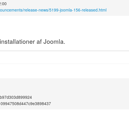
2:00
nnouncements/release-news/5199-joomla-156-released.html
nstallationer af Joomla.
4b97d303d899924
109947508d447c9e3898437