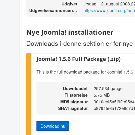
Udgivet
tirsdag, 12. august 2008 2
Udgivelsesannoncering
https://www.joomla.org/a
Nye Joomla! installationer
Downloads i denne sektion er for nye i
Joomla! 1.5.6 Full Package (.zip)
This is the full download package for Joomla! 1.5.6
Downloadet
257.534 gange
Filstørrelse
5,75 MB
MD5 signatur
3010ebf5a5f92e95d
SHA1 signatur
b9794fe6a172e6c7d
Download nu