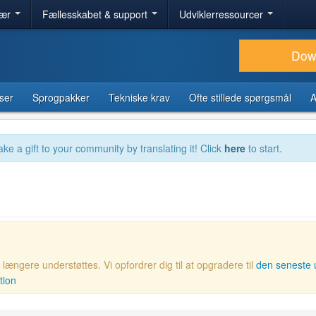
lær
Fællesskabet & support
Udviklerressourcer
Dow
ser
Sprogpakker
Tekniske krav
Ofte stillede spørgsmål
A
ake a gift to your community by translating it! Click
here
to start.
ængere understøttes. Vi opfordrer dig til at opgradere til
den seneste 
tion