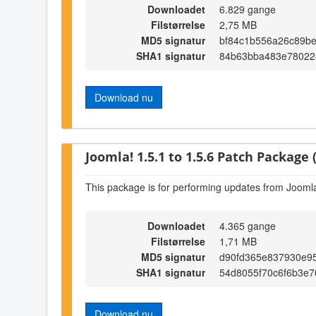
Downloadet
6.829 gange
Filstørrelse
2,75 MB
MD5 signatur
bf84c1b556a26c89be
SHA1 signatur
84b63bba483e78022
Download nu
Joomla! 1.5.1 to 1.5.6 Patch Package (
This package is for performing updates from Joomla!
Downloadet
4.365 gange
Filstørrelse
1,71 MB
MD5 signatur
d90fd365e837930e9
SHA1 signatur
54d8055f70c6f6b3e
Download nu