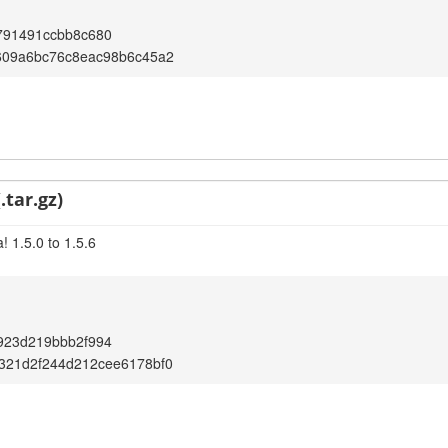
791491ccbb8c680
609a6bc76c8eac98b6c45a2
.tar.gz)
 1.5.0 to 1.5.6
923d219bbb2f994
321d2f244d212cee6178bf0