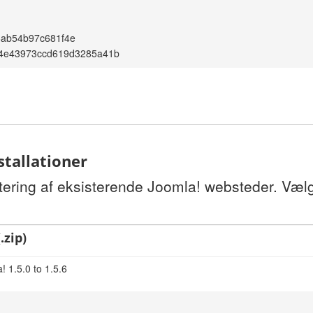
6ab54b97c681f4e
04e43973ccd619d3285a41b
stallationer
tering af eksisterende Joomla! websteder. Vælg
.zip)
 1.5.0 to 1.5.6