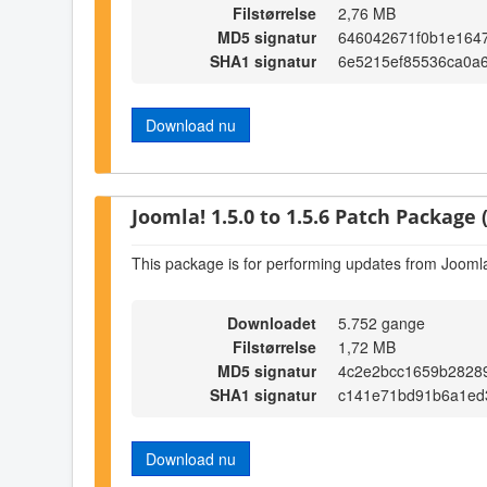
Filstørrelse
2,76 MB
MD5 signatur
646042671f0b1e164
SHA1 signatur
6e5215ef85536ca0a
Download nu
Joomla! 1.5.0 to 1.5.6 Patch Package (
This package is for performing updates from Joomla!
Downloadet
5.752 gange
Filstørrelse
1,72 MB
MD5 signatur
4c2e2bcc1659b2828
SHA1 signatur
c141e71bd91b6a1ed
Download nu