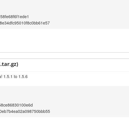
58fe68f6f1ede1
8e34dfc95010f8c0bb61e57
.tar.gz)
 1.5.1 to 1.5.6
58ce86830100e6d
70eb7b4ea02a098750bbb55