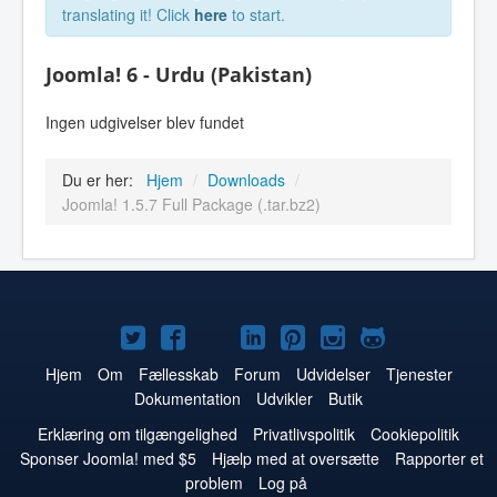
translating it! Click
here
to start.
Joomla! 6 - Urdu (Pakistan)
Ingen udgivelser blev fundet
Du er her:
Hjem
/
Downloads
/
Joomla! 1.5.7 Full Package (.tar.bz2)
Joomla!
Joomla!
Joomla!
Joomla!
Joomla!
Joomla!
Joomla!
på
på
på
på
på
på
på
Hjem
Om
Fællesskab
Forum
Udvidelser
Tjenester
Dokumentation
Udvikler
Butik
Twitter
Facebook
YouTube
LinkedIn
Pinterest
Instagram
GitHub
Erklæring om tilgængelighed
Privatlivspolitik
Cookiepolitik
Sponser Joomla! med $5
Hjælp med at oversætte
Rapporter et
problem
Log på