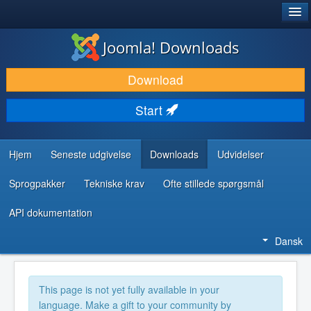
®
JOOMLA!
Joomla! Downloads
DOWNLOAD & UDVID
Download
OPDAG & LÆR
Start
FÆLLESSKABET & SUPPORT
UDVIKLERRESSOURCER
Hjem
Seneste udgivelse
Downloads
Udvidelser
Sprogpakker
Tekniske krav
Ofte stillede spørgsmål
API dokumentation
Dansk
This page is not yet fully available in your
language. Make a gift to your community by