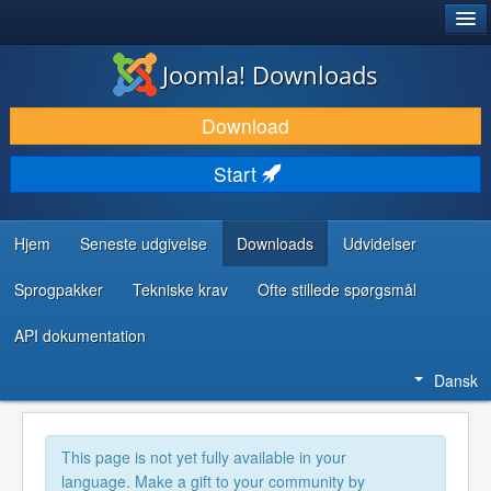
®
JOOMLA!
Joomla! Downloads
DOWNLOAD & UDVID
Download
OPDAG & LÆR
Start
FÆLLESSKABET & SUPPORT
UDVIKLERRESSOURCER
Hjem
Seneste udgivelse
Downloads
Udvidelser
Sprogpakker
Tekniske krav
Ofte stillede spørgsmål
API dokumentation
Dansk
This page is not yet fully available in your
language. Make a gift to your community by