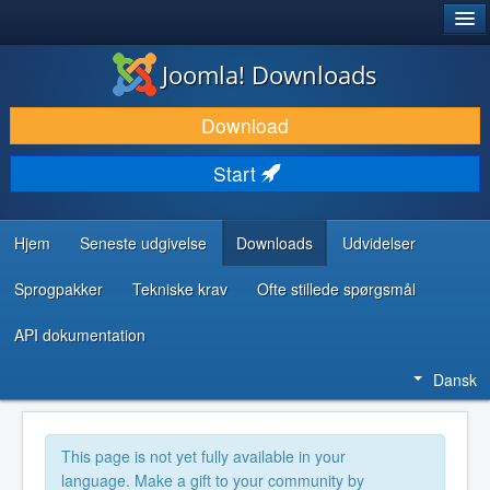
®
JOOMLA!
Joomla! Downloads
DOWNLOAD & UDVID
Download
OPDAG & LÆR
Start
FÆLLESSKABET & SUPPORT
UDVIKLERRESSOURCER
Hjem
Seneste udgivelse
Downloads
Udvidelser
Sprogpakker
Tekniske krav
Ofte stillede spørgsmål
API dokumentation
Dansk
This page is not yet fully available in your
language. Make a gift to your community by