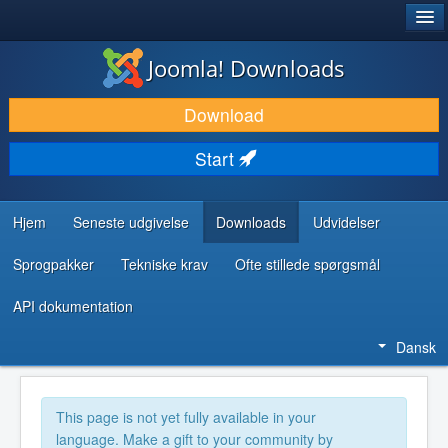
®
JOOMLA!
Joomla! Downloads
DOWNLOAD & UDVID
Download
OPDAG & LÆR
Start
FÆLLESSKABET & SUPPORT
UDVIKLERRESSOURCER
Hjem
Seneste udgivelse
Downloads
Udvidelser
Sprogpakker
Tekniske krav
Ofte stillede spørgsmål
API dokumentation
Dansk
This page is not yet fully available in your
language. Make a gift to your community by