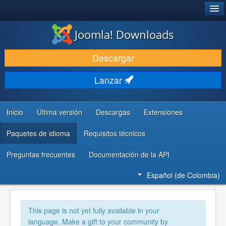
®
JOOMLA!
Joomla! Downloads
DESCARGAR
Descargar
DESCUBRE Y APRENDE
Lanzar
COMUNIDAD Y AYUDA
RECURSOS PARA DESARROLLADORES
Inicio
Última versión
Descargas
Extensiones
Paquetes de idioma
Requisitos técnicos
Preguntas frecuentes
Documentación de la API
Español (de Colombia)
This page is not yet fully available in your
language. Make a gift to your community by