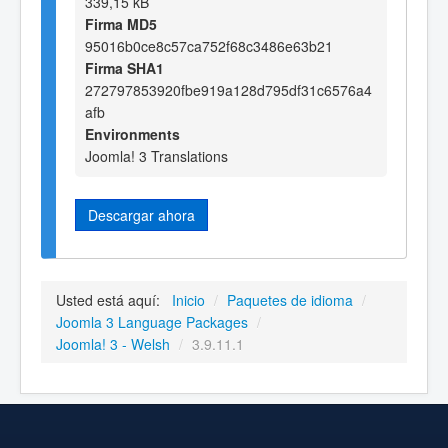
339,15 kB
Firma MD5
95016b0ce8c57ca752f68c3486e63b21
Firma SHA1
272797853920fbe919a128d795df31c6576a4
afb
Environments
Joomla! 3 Translations
Descargar ahora
Usted está aquí:
Inicio
/
Paquetes de idioma
/
Joomla 3 Language Packages
/
Joomla! 3 - Welsh
/
3.9.11.1