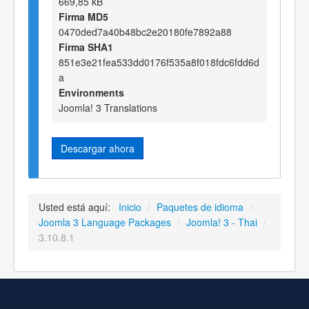
669,85 kB
Firma MD5
0470ded7a40b48bc2e20180fe7892a88
Firma SHA1
851e3e21fea533dd0176f535a8f018fdc6fdd6d
a
Environments
Joomla! 3 Translations
Descargar ahora
Usted está aquí:
Inicio
/
Paquetes de idioma
/
Joomla 3 Language Packages
/
Joomla! 3 - Thai
/
3.10.8.1