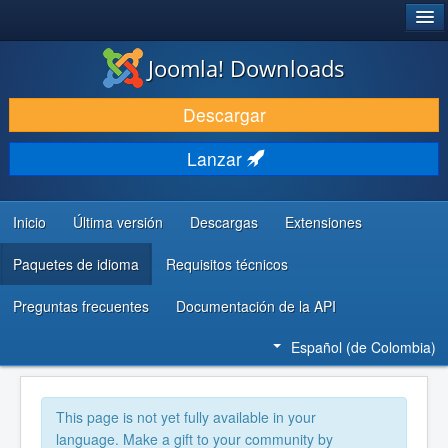
®
JOOMLA!
Joomla! Downloads
DESCARGAR
Descargar
DESCUBRE Y APRENDE
Lanzar
COMUNIDAD Y AYUDA
RECURSOS PARA DESARROLLADORES
Inicio
Última versión
Descargas
Extensiones
Paquetes de idioma
Requisitos técnicos
Preguntas frecuentes
Documentación de la API
Español (de Colombia)
This page is not yet fully available in your
language. Make a gift to your community by