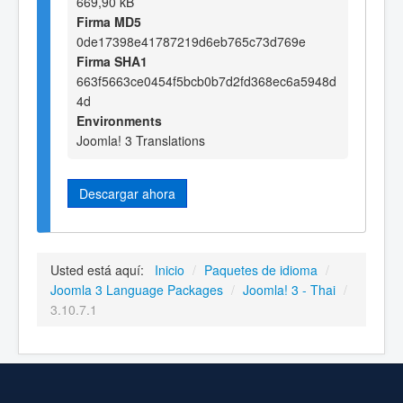
669,90 kB
Firma MD5
0de17398e41787219d6eb765c73d769e
Firma SHA1
663f5663ce0454f5bcb0b7d2fd368ec6a5948d
4d
Environments
Joomla! 3 Translations
Descargar ahora
Usted está aquí:
Inicio
/
Paquetes de idioma
/
Joomla 3 Language Packages
/
Joomla! 3 - Thai
/
3.10.7.1