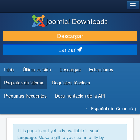
®
JOOMLA!
Joomla! Downloads
DESCARGAR
Descargar
DESCUBRE Y APRENDE
Lanzar
COMUNIDAD Y AYUDA
RECURSOS PARA DESARROLLADORES
Inicio
Última versión
Descargas
Extensiones
Paquetes de idioma
Requisitos técnicos
Preguntas frecuentes
Documentación de la API
Español (de Colombia)
This page is not yet fully available in your
language. Make a gift to your community by