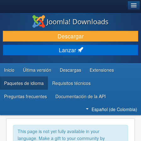
®
JOOMLA!
Joomla! Downloads
DESCARGAR
Descargar
DESCUBRE Y APRENDE
Lanzar
COMUNIDAD Y AYUDA
RECURSOS PARA DESARROLLADORES
Inicio
Última versión
Descargas
Extensiones
Paquetes de idioma
Requisitos técnicos
Preguntas frecuentes
Documentación de la API
Español (de Colombia)
This page is not yet fully available in your
language. Make a gift to your community by