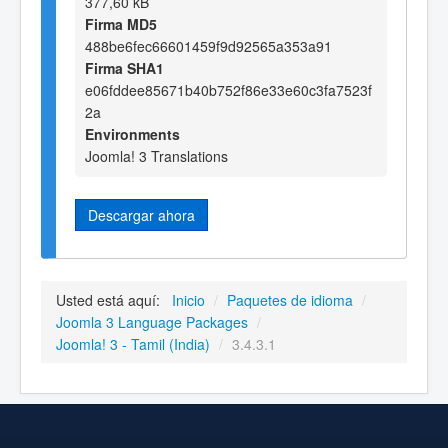
377,60 kB
Firma MD5
488be6fec66601459f9d92565a353a91
Firma SHA1
e06fddee85671b40b752f86e33e60c3fa7523f
2a
Environments
Joomla! 3 Translations
Descargar ahora
Usted está aquí:
Inicio
/
Paquetes de idioma
/
Joomla 3 Language Packages
/
Joomla! 3 - Tamil (India)
/
3.4.3.1