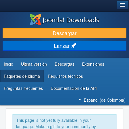
®
JOOMLA!
Joomla! Downloads
DESCARGAR
Descargar
DESCUBRE Y APRENDE
Lanzar
COMUNIDAD Y AYUDA
RECURSOS PARA DESARROLLADORES
Inicio
Última versión
Descargas
Extensiones
Paquetes de idioma
Requisitos técnicos
Preguntas frecuentes
Documentación de la API
Español (de Colombia)
This page is not yet fully available in your
language. Make a gift to your community by