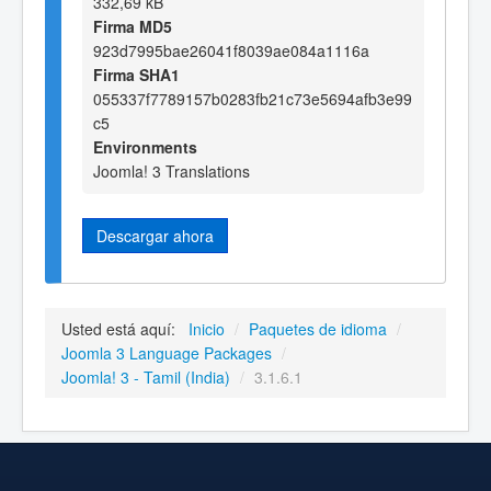
332,69 kB
Firma MD5
923d7995bae26041f8039ae084a1116a
Firma SHA1
055337f7789157b0283fb21c73e5694afb3e99
c5
Environments
Joomla! 3 Translations
Descargar ahora
Usted está aquí:
Inicio
/
Paquetes de idioma
/
Joomla 3 Language Packages
/
Joomla! 3 - Tamil (India)
/
3.1.6.1