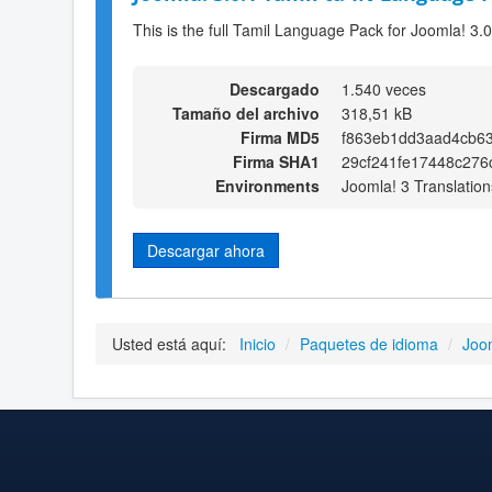
This is the full Tamil Language Pack for Joomla! 3.0
Descargado
1.540 veces
Tamaño del archivo
318,51 kB
Firma MD5
f863eb1dd3aad4cb63
Firma SHA1
29cf241fe17448c276
Environments
Joomla! 3 Translation
Descargar ahora
Usted está aquí:
Inicio
/
Paquetes de idioma
/
Joo