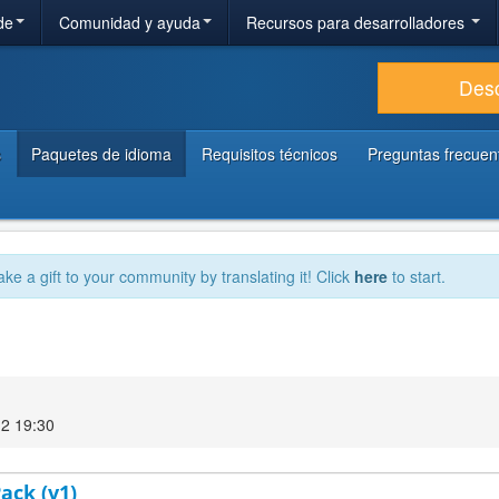
de
Comunidad y ayuda
Recursos para desarrolladores
Des
s
Paquetes de idioma
Requisitos técnicos
Preguntas frecuen
ake a gift to your community by translating it! Click
here
to start.
12 19:30
ack (v1)