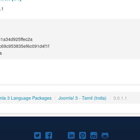
.1
1a34d925ffec2a
c69c953835ef6c091d4f1f
s
mla 3 Language Packages
/
Joomla! 3 - Tamil (India)
/
3.0.1.1
Joomla!
Joomla!
Joomla!
Joomla!
Joomla!
Joomla!
Joomla!