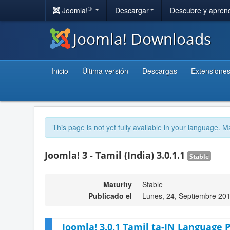
®
Joomla!
Descargar
Descubre y apren
Joomla! Downloads
Inicio
Última versión
Descargas
Extensione
This page is not yet fully available in your language. M
Joomla! 3 - Tamil (India) 3.0.1.1
Stable
Maturity
Stable
Publicado el
Lunes, 24, Septiembre 20
Joomla! 3.0.1 Tamil ta-IN Language P