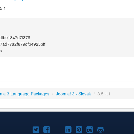
.5.1
dfbe1847c7f376
7ad77a2f679dfb4925bff
s
mla 3 Language Packages
/
Joomla! 3 - Slovak
/
3.5.1.1
Joomla!
Joomla!
Joomla!
Joomla!
Joomla!
Joomla!
Joomla!