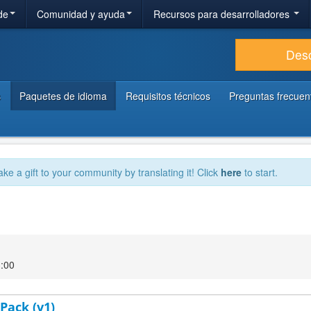
de
Comunidad y ayuda
Recursos para desarrolladores
Des
s
Paquetes de idioma
Requisitos técnicos
Preguntas frecuen
ake a gift to your community by translating it! Click
here
to start.
3:00
Pack (v1)