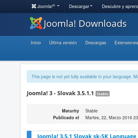
®
Joomla!
Descargar
Descubre y apren
Joomla! Downloads
Inicio
Última versión
Descargas
Extensione
This page is not yet fully available in your language. M
Joomla! 3 - Slovak 3.5.1.1
Stable
Maturity
Stable
Publicado el
Martes, 22, Marzo 2016 2
Joomla! 3.5.1 Slovak sk-SK Language 