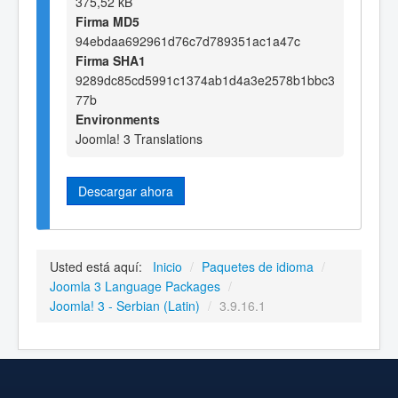
375,52 kB
Firma MD5
94ebdaa692961d76c7d789351ac1a47c
Firma SHA1
9289dc85cd5991c1374ab1d4a3e2578b1bbc3
77b
Environments
Joomla! 3 Translations
Descargar ahora
Usted está aquí:
Inicio
/
Paquetes de idioma
/
Joomla 3 Language Packages
/
Joomla! 3 - Serbian (Latin)
/
3.9.16.1