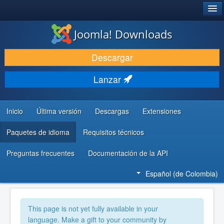
®
JOOMLA!
Joomla! Downloads
DESCARGAR
Descargar
DESCUBRE Y APRENDE
Lanzar
COMUNIDAD Y AYUDA
RECURSOS PARA DESARROLLADORES
Inicio
Última versión
Descargas
Extensiones
Paquetes de idioma
Requisitos técnicos
Preguntas frecuentes
Documentación de la API
Español (de Colombia)
This page is not yet fully available in your
language. Make a gift to your community by