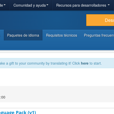
de
Comunidad y ayuda
Recursos para desarrolladores
Des
s
Paquetes de idioma
Requisitos técnicos
Preguntas frecuen
ake a gift to your community by translating it! Click
here
to start.
3:00
nguage Pack (v1)