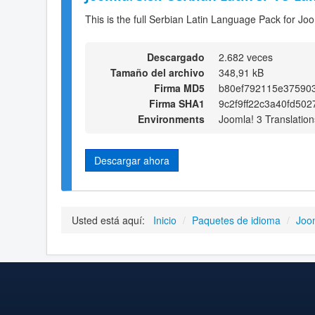
This is the full Serbian Latin Language Pack for Joo
Descargado
2.682 veces
Tamaño del archivo
348,91 kB
Firma MD5
b80ef792115e37590
Firma SHA1
9c2f9ff22c3a40fd502
Environments
Joomla! 3 Translation
Descargar ahora
Usted está aquí:
Inicio
/
Paquetes de idioma
/
Joo