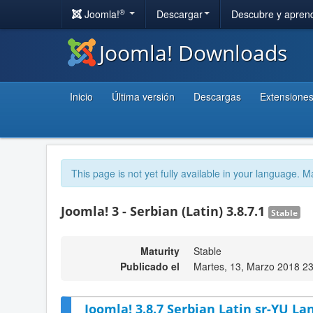
®
Joomla!
Descargar
Descubre y apren
Joomla! Downloads
Inicio
Última versión
Descargas
Extensione
This page is not yet fully available in your language. M
Joomla! 3 - Serbian (Latin) 3.8.7.1
Stable
Maturity
Stable
Publicado el
Martes, 13, Marzo 2018 2
Joomla! 3.8.7 Serbian Latin sr-YU La