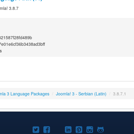
mla! 3.8.7
321587f28fd489b
7e01e6cf36b3438ad3bff
s
mla 3 Language Packages
/
Joomla! 3 - Serbian (Latin)
/
3.8.7.1
Joomla!
Joomla!
Joomla!
Joomla!
Joomla!
Joomla!
Joomla!