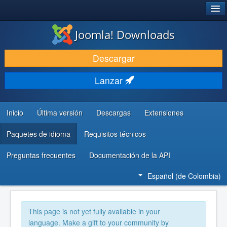
®
JOOMLA!
Joomla! Downloads
DESCARGAR
Descargar
DESCUBRE Y APRENDE
Lanzar
COMUNIDAD Y AYUDA
RECURSOS PARA DESARROLLADORES
Inicio
Última versión
Descargas
Extensiones
Paquetes de idioma
Requisitos técnicos
Preguntas frecuentes
Documentación de la API
Español (de Colombia)
This page is not yet fully available in your
language. Make a gift to your community by