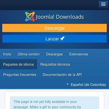
®
JOOMLA!
Joomla! Downloads
DESCARGAR
Descargar
DESCUBRE Y APRENDE
Lanzar
COMUNIDAD Y AYUDA
RECURSOS PARA DESARROLLADORES
Inicio
Última versión
Descargas
Extensiones
Paquetes de idioma
Requisitos técnicos
Preguntas frecuentes
Documentación de la API
Español (de Colombia)
This page is not yet fully available in your
language. Make a gift to your community by