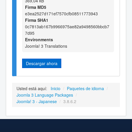
369,04 kB
Firma MD5
e3ea2527d171ef7570cfb08511773943
Firma SHA1
0c7813ab167b9966975ae82a9498560bbcb7
7d95
Environments
Joomla! 3 Translations
Descargar ahora
Usted está aquí:
Inicio
/
Paquetes de idioma
/
Joomla 3 Language Packages
/
Joomla! 3 - Japanese
/
3.8.6.2