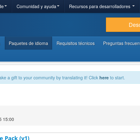
de
Comunidad y ayuda
Recursos para desarrolladores
Des
s
Paquetes de idioma
Requisitos técnicos
Preguntas frecuen
ake a gift to your community by translating it! Click
here
to start.
5 15:00
e Pack (v1)