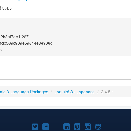
! 3.4.5
2b3ef7de1f2271
4db569c909e59644e3e906d
s
mla 3 Language Packages
/
Joomla! 3 - Japanese
/
3.4.5.1
Joomla!
Joomla!
Joomla!
Joomla!
Joomla!
Joomla!
Joomla!