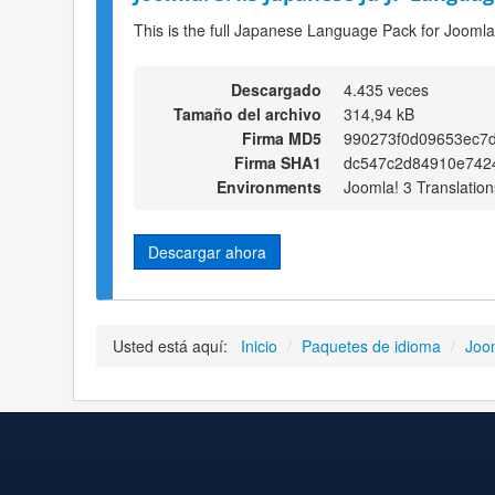
This is the full Japanese Language Pack for Joomla
Descargado
4.435 veces
Tamaño del archivo
314,94 kB
Firma MD5
990273f0d09653ec7d
Firma SHA1
dc547c2d84910e742
Environments
Joomla! 3 Translation
Descargar ahora
Usted está aquí:
Inicio
/
Paquetes de idioma
/
Joo