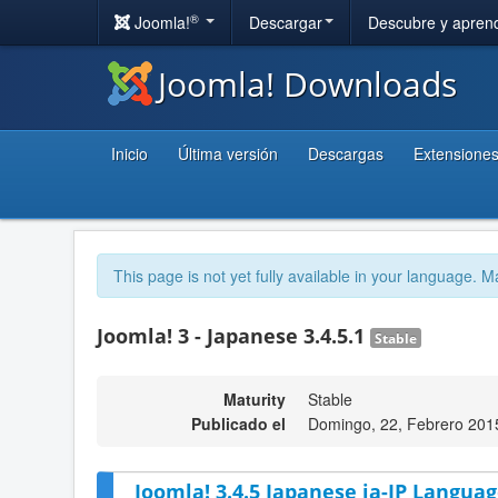
®
Joomla!
Descargar
Descubre y apren
Joomla! Downloads
Inicio
Última versión
Descargas
Extensione
This page is not yet fully available in your language. M
Joomla! 3 - Japanese 3.4.5.1
Stable
Maturity
Stable
Publicado el
Domingo, 22, Febrero 201
Joomla! 3.4.5 Japanese ja-JP Languag