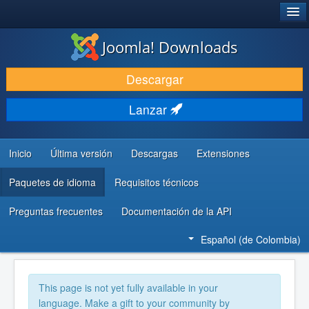
®
JOOMLA!
Joomla! Downloads
DESCARGAR
Descargar
DESCUBRE Y APRENDE
Lanzar
COMUNIDAD Y AYUDA
RECURSOS PARA DESARROLLADORES
Inicio
Última versión
Descargas
Extensiones
Paquetes de idioma
Requisitos técnicos
Preguntas frecuentes
Documentación de la API
Español (de Colombia)
This page is not yet fully available in your
language. Make a gift to your community by