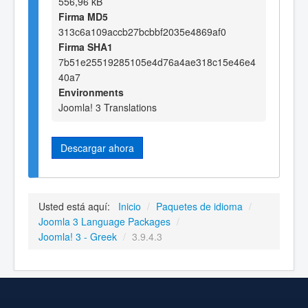
556,96 kB
Firma MD5
313c6a109accb27bcbbf2035e4869af0
Firma SHA1
7b51e25519285105e4d76a4ae318c15e46e4
40a7
Environments
Joomla! 3 Translations
Descargar ahora
Usted está aquí:
Inicio
/
Paquetes de idioma
/
Joomla 3 Language Packages
/
Joomla! 3 - Greek
/
3.9.4.3