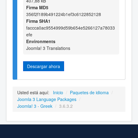
407,88 kB
Firma MD5
356f2f189b491224b1ef3c6122852128
Firma SHA1
faccca0ac9554999d59b654e5266127a78033
efe
Environments
Joomla! 3 Translations
Descargar ahora
Usted está aquí:
Inicio
/
Paquetes de idioma
/
Joomla 3 Language Packages
/
Joomla! 3 - Greek
/
3.6.3.2