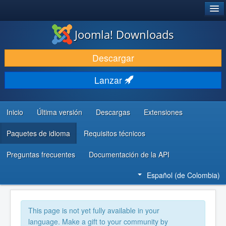
®
JOOMLA!
Joomla! Downloads
DESCARGAR
Descargar
DESCUBRE Y APRENDE
Lanzar
COMUNIDAD Y AYUDA
RECURSOS PARA DESARROLLADORES
Inicio
Última versión
Descargas
Extensiones
Paquetes de idioma
Requisitos técnicos
Preguntas frecuentes
Documentación de la API
Español (de Colombia)
This page is not yet fully available in your
language. Make a gift to your community by