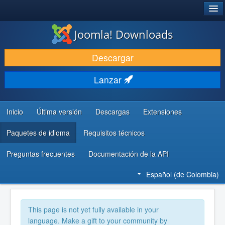
®
JOOMLA!
Joomla! Downloads
DESCARGAR
Descargar
DESCUBRE Y APRENDE
Lanzar
COMUNIDAD Y AYUDA
RECURSOS PARA DESARROLLADORES
Inicio
Última versión
Descargas
Extensiones
Paquetes de idioma
Requisitos técnicos
Preguntas frecuentes
Documentación de la API
Español (de Colombia)
This page is not yet fully available in your
language. Make a gift to your community by