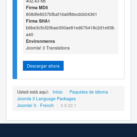
402,43 kB
Firma MD5
808dfe8037bfbaf16a6ffdecdcb04361
Firma SHA1
b6be3c5cf20bae300ae81ed676418c2d1e93b
a40
Environments
Joomla! 3 Translations
Descargar ahora
Usted está aquí:
Inicio
/
Paquetes de idioma
/
Joomla 3 Language Packages
/
Joomla! 3 - French
/
3.9.22.1