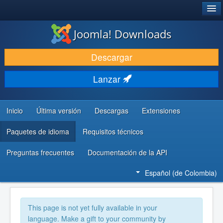
®
JOOMLA!
Joomla! Downloads
DESCARGAR
Descargar
DESCUBRE Y APRENDE
Lanzar
COMUNIDAD Y AYUDA
RECURSOS PARA DESARROLLADORES
Inicio
Última versión
Descargas
Extensiones
Paquetes de idioma
Requisitos técnicos
Preguntas frecuentes
Documentación de la API
Español (de Colombia)
This page is not yet fully available in your
language. Make a gift to your community by