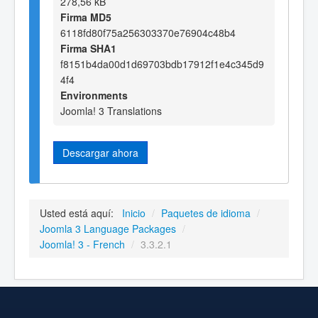
278,56 kB
Firma MD5
6118fd80f75a256303370e76904c48b4
Firma SHA1
f8151b4da00d1d69703bdb17912f1e4c345d9
4f4
Environments
Joomla! 3 Translations
Descargar ahora
Usted está aquí:
Inicio
/
Paquetes de idioma
/
Joomla 3 Language Packages
/
Joomla! 3 - French
/
3.3.2.1