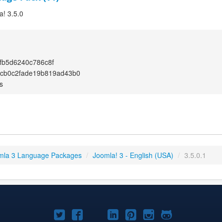
a! 3.5.0
fb5d6240c786c8f
8cb0c2fade19b819ad43b0
s
mla 3 Language Packages
/
Joomla! 3 - English (USA)
/
3.5.0.1
Joomla!
Joomla!
Joomla!
Joomla!
Joomla!
Joomla!
Joomla!