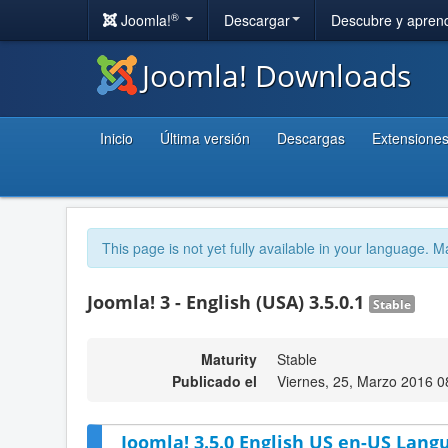
®
Joomla!
Descargar
Descubre y apren
Joomla! Downloads
Inicio
Última versión
Descargas
Extensione
This page is not yet fully available in your language. M
Joomla! 3 - English (USA) 3.5.0.1
Stable
Maturity
Stable
Publicado el
Viernes, 25, Marzo 2016 0
Joomla! 3.5.0 English US en-US Lang