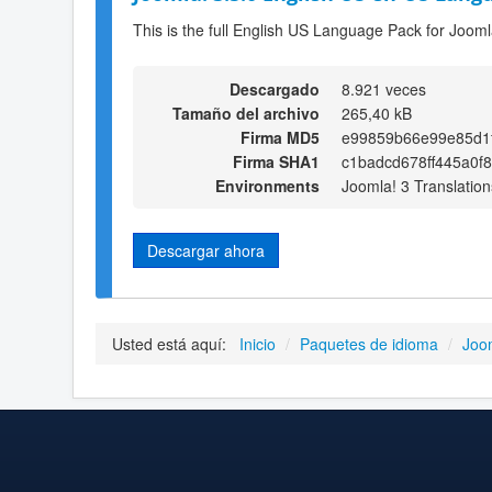
This is the full English US Language Pack for Jooml
Descargado
8.921 veces
Tamaño del archivo
265,40 kB
Firma MD5
e99859b66e99e85d1
Firma SHA1
c1badcd678ff445a0f
Environments
Joomla! 3 Translation
Descargar ahora
Usted está aquí:
Inicio
/
Paquetes de idioma
/
Joo