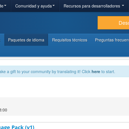
de
Comunidad y ayuda
Recursos para desarrolladores
Des
s
Paquetes de idioma
Requisitos técnicos
Preguntas frecuen
ake a gift to your community by translating it! Click
here
to start.
8:00
uage Pack (v1)