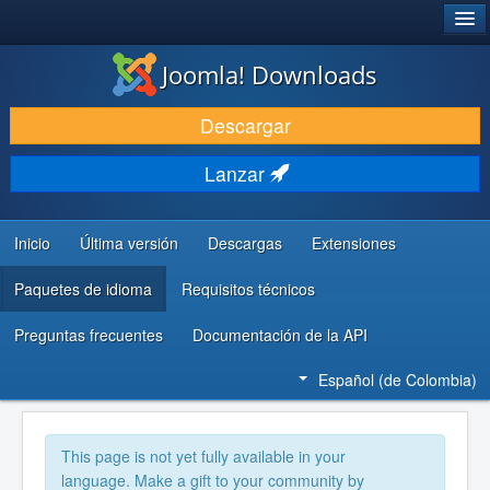
®
JOOMLA!
Joomla! Downloads
DESCARGAR
Descargar
DESCUBRE Y APRENDE
Lanzar
COMUNIDAD Y AYUDA
RECURSOS PARA DESARROLLADORES
Inicio
Última versión
Descargas
Extensiones
Paquetes de idioma
Requisitos técnicos
Preguntas frecuentes
Documentación de la API
Español (de Colombia)
This page is not yet fully available in your
language. Make a gift to your community by