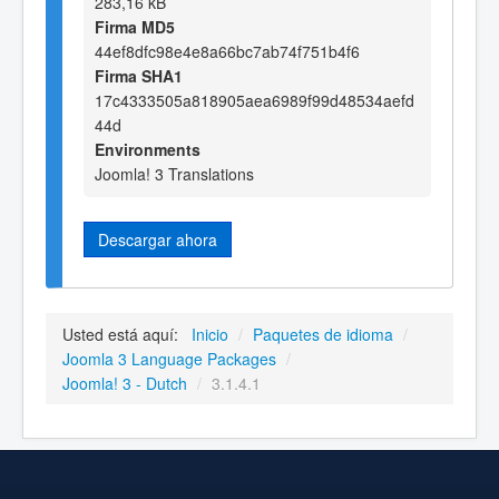
283,16 kB
Firma MD5
44ef8dfc98e4e8a66bc7ab74f751b4f6
Firma SHA1
17c4333505a818905aea6989f99d48534aefd
44d
Environments
Joomla! 3 Translations
Descargar ahora
Usted está aquí:
Inicio
/
Paquetes de idioma
/
Joomla 3 Language Packages
/
Joomla! 3 - Dutch
/
3.1.4.1