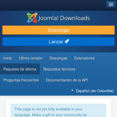
®
JOOMLA!
Joomla! Downloads
DESCARGAR
Descargar
DESCUBRE Y APRENDE
Lanzar
COMUNIDAD Y AYUDA
RECURSOS PARA DESARROLLADORES
Inicio
Última versión
Descargas
Extensiones
Paquetes de idioma
Requisitos técnicos
Preguntas frecuentes
Documentación de la API
Español (de Colombia)
This page is not yet fully available in your
language. Make a gift to your community by