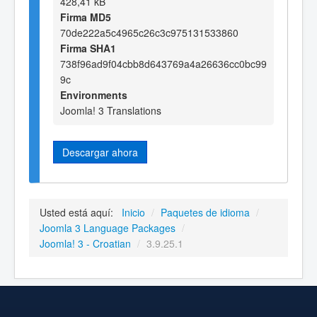
428,41 kB
Firma MD5
70de222a5c4965c26c3c975131533860
Firma SHA1
738f96ad9f04cbb8d643769a4a26636cc0bc99
9c
Environments
Joomla! 3 Translations
Descargar ahora
Usted está aquí:
Inicio
/
Paquetes de idioma
/
Joomla 3 Language Packages
/
Joomla! 3 - Croatian
/
3.9.25.1