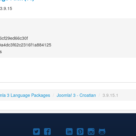
 3.9.15
6cf29ed66c30f
0a4dc3f62c2316f1a884125
s
mla 3 Language Packages
/
Joomla! 3 - Croatian
/
3.9.15.1
Joomla!
Joomla!
Joomla!
Joomla!
Joomla!
Joomla!
Joomla!