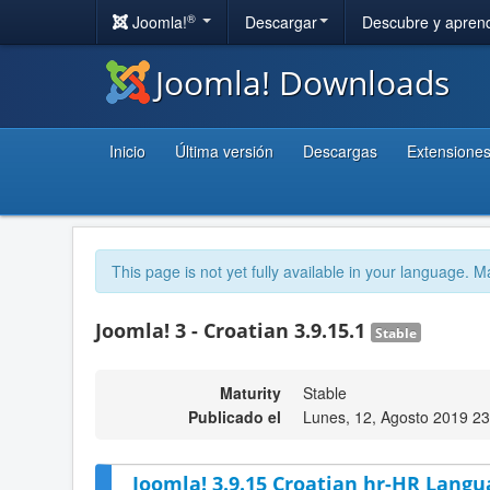
®
Joomla!
Descargar
Descubre y apren
Joomla! Downloads
Inicio
Última versión
Descargas
Extensione
This page is not yet fully available in your language. M
Joomla! 3 - Croatian 3.9.15.1
Stable
Maturity
Stable
Publicado el
Lunes, 12, Agosto 2019 23
Joomla! 3.9.15 Croatian hr-HR Langu