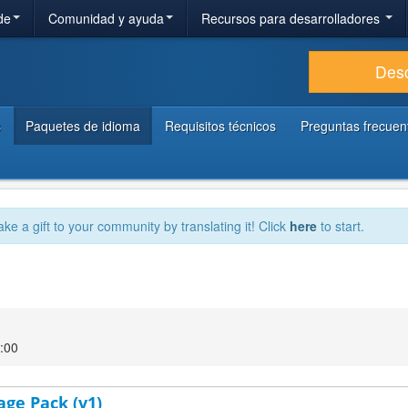
de
Comunidad y ayuda
Recursos para desarrolladores
Des
s
Paquetes de idioma
Requisitos técnicos
Preguntas frecuen
ake a gift to your community by translating it! Click
here
to start.
:00
age Pack (v1)