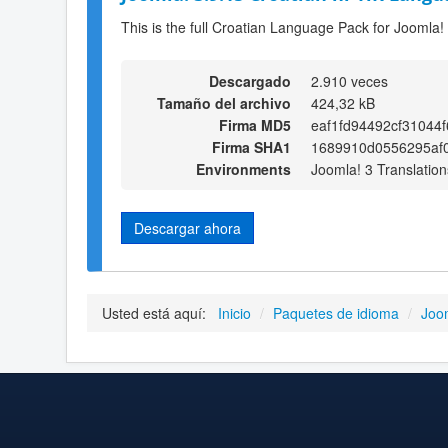
This is the full Croatian Language Pack for Joomla!
Descargado
2.910 veces
Tamaño del archivo
424,32 kB
Firma MD5
eaf1fd94492cf31044f
Firma SHA1
1689910d0556295af
Environments
Joomla! 3 Translation
Descargar ahora
Usted está aquí:
Inicio
/
Paquetes de idioma
/
Joo