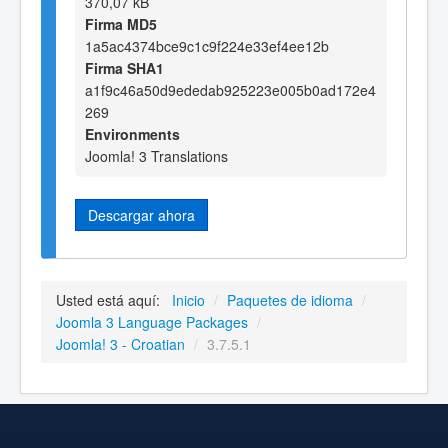
370,07 kB
Firma MD5
1a5ac4374bce9c1c9f224e33ef4ee12b
Firma SHA1
a1f9c46a50d9ededab925223e005b0ad172e4
269
Environments
Joomla! 3 Translations
Descargar ahora
Usted está aquí:
Inicio
/
Paquetes de idioma
/
Joomla 3 Language Packages
/
Joomla! 3 - Croatian
/
3.7.5.1