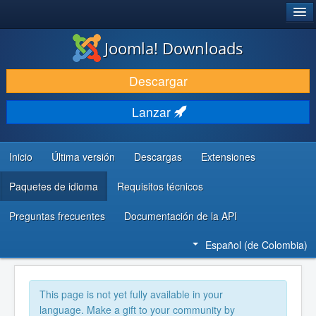
®
JOOMLA!
Joomla! Downloads
DESCARGAR
Descargar
DESCUBRE Y APRENDE
Lanzar
COMUNIDAD Y AYUDA
RECURSOS PARA DESARROLLADORES
Inicio
Última versión
Descargas
Extensiones
Paquetes de idioma
Requisitos técnicos
Preguntas frecuentes
Documentación de la API
Español (de Colombia)
This page is not yet fully available in your
language. Make a gift to your community by