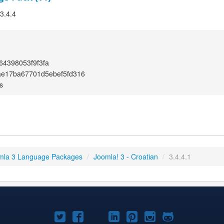
 3.4.4
64398053f9f3fa
ae17ba67701d5ebef5fd316
s
mla 3 Language Packages
/
Joomla! 3 - Croatian
/
3.4.4.1
Joomla!
Joomla!
Joomla!
Joomla!
Joomla!
Joomla!
Joomla!