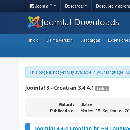
®
Joomla!
Descargar
Descubre y apren
Joomla! Downloads
Inicio
Última versión
Descargas
Extensione
This page is not yet fully available in your language. M
Joomla! 3 - Croatian 3.4.4.1
Stable
Maturity
Stable
Publicado el
Martes, 25, Septiembre 20
Joomla! 3.4.4 Croatian hr-HR Langua