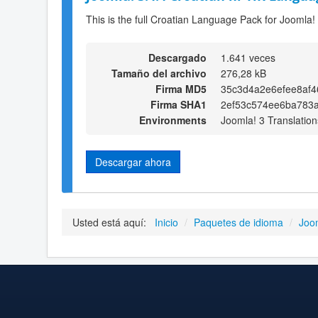
This is the full Croatian Language Pack for Joomla!
Descargado
1.641 veces
Tamaño del archivo
276,28 kB
Firma MD5
35c3d4a2e6efee8af4
Firma SHA1
2ef53c574ee6ba783
Environments
Joomla! 3 Translation
Descargar ahora
Usted está aquí:
Inicio
/
Paquetes de idioma
/
Joo