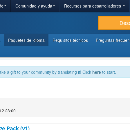
de
Comunidad y ayuda
Recursos para desarrolladores
Des
s
Paquetes de idioma
Requisitos técnicos
Preguntas frecuen
ake a gift to your community by translating it! Click
here
to start.
12 23:00
ge Pack (v1)