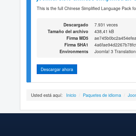
This is the full Chinese Simplified Language Pack f
Descargado
7.931 veces
Tamaño del archivo
438,41 kB
Firma MD5
ae745b0bc2a454efe
Firma SHA1
4a6fae94d2267b78f
Environments
Joomla! 3 Translation
Descargar ahora
Usted está aquí:
Inicio
/
Paquetes de idioma
/
Joo