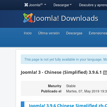
®
Joomla!
Descargar
Descubre y apren
Joomla! Downloads
Inicio
Última versión
Descargas
Extensione
This page is not yet fully available in your language. M
Joomla! 3 - Chinese (Simplified) 3.9.6.1
St
Maturity
Stable
Publicado el
Martes, 07, May 2019 19:
Joomla! 3.9.6 Chinese Simplified zh