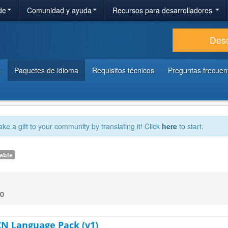
de
Comunidad y ayuda
Recursos para desarrolladores
Des
s
Paquetes de idioma
Requisitos técnicos
Preguntas frecuen
ake a gift to your community by translating it! Click
here
to start.
able
30
-CN Language Pack (v1)