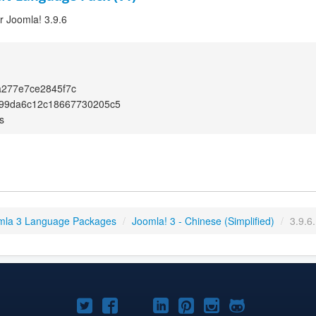
or Joomla! 3.9.6
a277e7ce2845f7c
c99da6c12c18667730205c5
s
mla 3 Language Packages
/
Joomla! 3 - Chinese (Simplified)
/
3.9.6
Joomla!
Joomla!
Joomla!
Joomla!
Joomla!
Joomla!
Joomla!