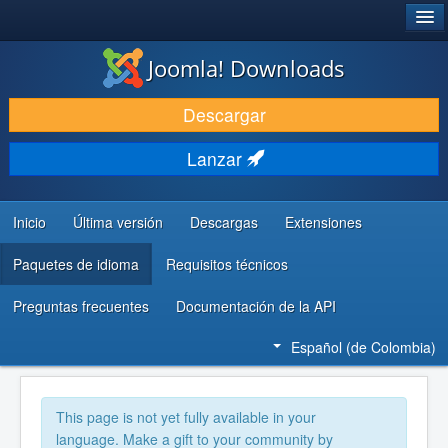
®
JOOMLA!
Joomla! Downloads
DESCARGAR
Descargar
DESCUBRE Y APRENDE
Lanzar
COMUNIDAD Y AYUDA
RECURSOS PARA DESARROLLADORES
Inicio
Última versión
Descargas
Extensiones
Paquetes de idioma
Requisitos técnicos
Preguntas frecuentes
Documentación de la API
Español (de Colombia)
This page is not yet fully available in your
language. Make a gift to your community by