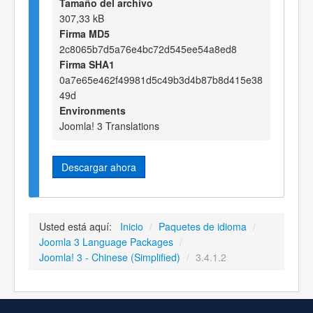
Tamaño del archivo
307,33 kB
Firma MD5
2c8065b7d5a76e4bc72d545ee54a8ed8
Firma SHA1
0a7e65e462f49981d5c49b3d4b87b8d415e38
49d
Environments
Joomla! 3 Translations
Descargar ahora
Usted está aquí:
Inicio
/
Paquetes de idioma
/
Joomla 3 Language Packages
/
Joomla! 3 - Chinese (Simplified)
/
3.4.1.2