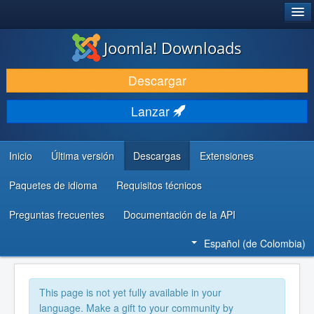
®
JOOMLA!
Joomla! Downloads
DESCARGAR
Descargar
DESCUBRE Y APRENDE
Lanzar
COMUNIDAD Y AYUDA
RECURSOS PARA DESARROLLADORES
Inicio
Última versión
Descargas
Extensiones
Paquetes de idioma
Requisitos técnicos
Preguntas frecuentes
Documentación de la API
Español (de Colombia)
This page is not yet fully available in your
language. Make a gift to your community by