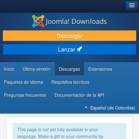
®
JOOMLA!
Joomla! Downloads
DESCARGAR
Descargar
DESCUBRE Y APRENDE
Lanzar
COMUNIDAD Y AYUDA
RECURSOS PARA DESARROLLADORES
Inicio
Última versión
Descargas
Extensiones
Paquetes de idioma
Requisitos técnicos
Preguntas frecuentes
Documentación de la API
Español (de Colombia)
This page is not yet fully available in your
language. Make a gift to your community by