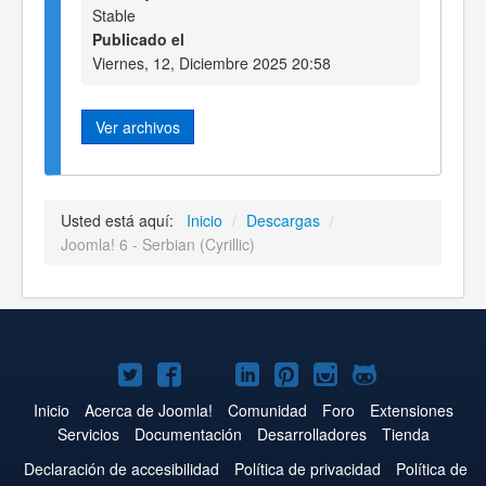
Stable
Publicado el
Viernes, 12, Diciembre 2025 20:58
Ver archivos
Usted está aquí:
Inicio
/
Descargas
/
Joomla! 6 - Serbian (Cyrillic)
Joomla!
Joomla!
Joomla!
Joomla!
Joomla!
Joomla!
Joomla!
en
en
en
en
en
en
en
Inicio
Acerca de Joomla!
Comunidad
Foro
Extensiones
Servicios
Documentación
Desarrolladores
Tienda
Twitter
Facebook
YouTube
LinkedIn
Pinterest
Instagram
GitHub
Declaración de accesibilidad
Política de privacidad
Política de