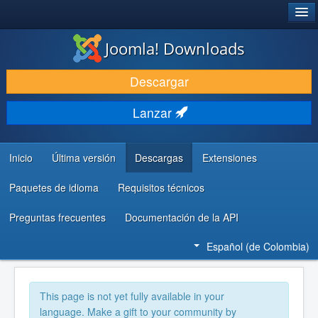
®
JOOMLA!
Joomla! Downloads
DESCARGAR
Descargar
DESCUBRE Y APRENDE
Lanzar
COMUNIDAD Y AYUDA
RECURSOS PARA DESARROLLADORES
Inicio
Última versión
Descargas
Extensiones
Paquetes de idioma
Requisitos técnicos
Preguntas frecuentes
Documentación de la API
Español (de Colombia)
This page is not yet fully available in your
language. Make a gift to your community by