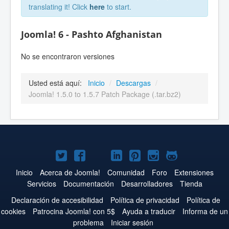
translating it! Click
here
to start.
Joomla! 6 - Pashto Afghanistan
No se encontraron versiones
Usted está aquí:
Inicio
/
Descargas
/
Joomla! 1.5.0 to 1.5.7 Patch Package (.tar.bz2)
Joomla!
Joomla!
Joomla!
Joomla!
Joomla!
Joomla!
Joomla!
en
en
en
en
en
en
en
Inicio
Acerca de Joomla!
Comunidad
Foro
Extensiones
Servicios
Documentación
Desarrolladores
Tienda
Twitter
Facebook
YouTube
LinkedIn
Pinterest
Instagram
GitHub
Declaración de accesibilidad
Política de privacidad
Política de
cookies
Patrocina Joomla! con 5$
Ayuda a traducir
Informa de un
problema
Iniciar sesión