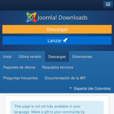
®
JOOMLA!
Joomla! Downloads
DESCARGAR
Descargar
DESCUBRE Y APRENDE
Lanzar
COMUNIDAD Y AYUDA
RECURSOS PARA DESARROLLADORES
Inicio
Última versión
Descargas
Extensiones
Paquetes de idioma
Requisitos técnicos
Preguntas frecuentes
Documentación de la API
Español (de Colombia)
This page is not yet fully available in your
language. Make a gift to your community by