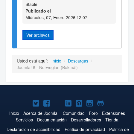
Stable
Publicado el
Miércoles, 07, Enero 2026 12:07
Ver archivos
Usted está aquí:
Inicio
/
Descargas
/
Joomla! 6 - Norwegian (Bokmål)
Joomla!
Joomla!
Joomla!
Joomla!
Joomla!
Joomla!
Joomla!
en
en
en
en
en
en
en
Inicio
Acerca de Joomla!
Comunidad
Foro
Extensiones
Servicios
Documentación
Desarrolladores
Tienda
Twitter
Facebook
YouTube
LinkedIn
Pinterest
Instagram
GitHub
Declaración de accesibilidad
Política de privacidad
Política de