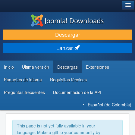
®
JOOMLA!
Joomla! Downloads
DESCARGAR
Descargar
DESCUBRE Y APRENDE
Lanzar
COMUNIDAD Y AYUDA
RECURSOS PARA DESARROLLADORES
Inicio
Última versión
Descargas
Extensiones
Paquetes de idioma
Requisitos técnicos
Preguntas frecuentes
Documentación de la API
Español (de Colombia)
This page is not yet fully available in your
language. Make a gift to your community by