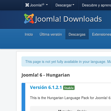
®
Joomla!
Descargar
Descubre y apren
Joomla! Downloads
Inicio
Última versión
Descargas
Extensione
This page is not yet fully available in your language. M
Joomla! 6 - Hungarian
Versión 6.1.2.1
Stable
This is the Hungarian Language Pack for Joomla! 6