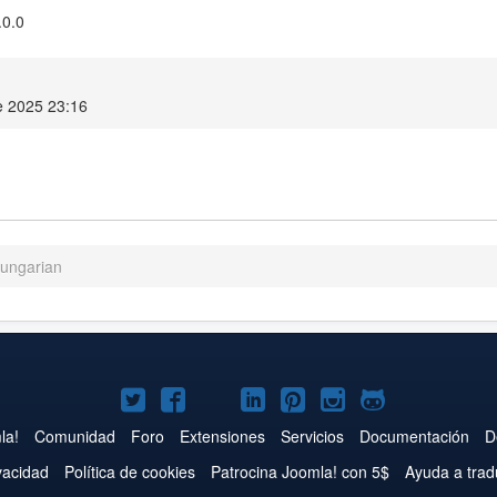
.0.0
e 2025 23:16
Hungarian
Joomla!
Joomla!
Joomla!
Joomla!
Joomla!
Joomla!
Joomla!
en
en
en
en
en
en
en
la!
Comunidad
Foro
Extensiones
Servicios
Documentación
D
Twitter
Facebook
YouTube
LinkedIn
Pinterest
Instagram
GitHub
ivacidad
Política de cookies
Patrocina Joomla! con 5$
Ayuda a trad