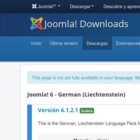
®
Joomla!
Descargar
Descubre y apren
Joomla! Downloads
Inicio
Última versión
Descargas
Extensione
This page is not yet fully available in your language. M
Joomla! 6 - German (Liechtenstein)
Versión 6.1.2.1
Stable
This is the German, Liechtenstein Language Pack f