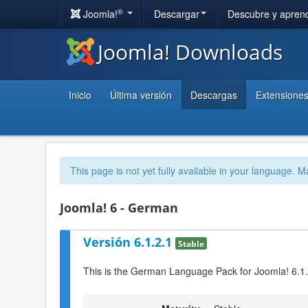
®
Joomla!
Descargar
Descubre y apren
Joomla! Downloads
Inicio
Última versión
Descargas
Extensione
This page is not yet fully available in your language. M
Joomla! 6 - German
Versión 6.1.2.1
Stable
This is the German Language Pack for Joomla! 6.1