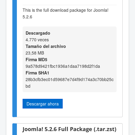
This is the full download package for Joomla!
5.2.6
Descargado
4.770 veces
Tamaño del archivo
23,58 MB
Firma MD5
9a578d9421fbc1936a1daa7198d2f1da
Firma SHA1
28b3cfb3ec01d59687e7d4f9d174a3c70bb25c
bd
Descargar ahora
Joomla! 5.2.6 Full Package (.tar.zst)