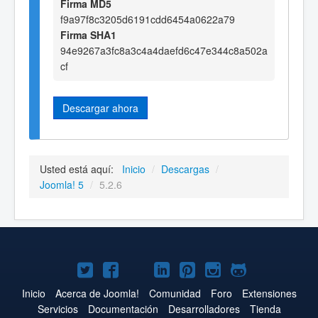
Firma MD5
f9a97f8c3205d6191cdd6454a0622a79
Firma SHA1
94e9267a3fc8a3c4a4daefd6c47e344c8a502a
cf
Descargar ahora
Usted está aquí:
Inicio
/
Descargas
/
Joomla! 5
/
5.2.6
Joomla!
Joomla!
Joomla!
Joomla!
Joomla!
Joomla!
Joomla!
en
en
en
en
en
en
en
Inicio
Acerca de Joomla!
Comunidad
Foro
Extensiones
Servicios
Documentación
Desarrolladores
Tienda
Twitter
Facebook
YouTube
LinkedIn
Pinterest
Instagram
GitHub