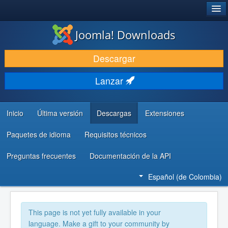
®
JOOMLA!
Joomla! Downloads
DESCARGAR
Descargar
DESCUBRE Y APRENDE
Lanzar
COMUNIDAD Y AYUDA
RECURSOS PARA DESARROLLADORES
Inicio
Última versión
Descargas
Extensiones
Paquetes de idioma
Requisitos técnicos
Preguntas frecuentes
Documentación de la API
Español (de Colombia)
This page is not yet fully available in your
language. Make a gift to your community by