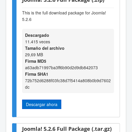
This is the full download package for Joomla!
5.2.6
Descargado
11.415 veces
Tamaño del archivo
29,69 MB
Firma MD5
a63adb71997ba3ff6b90d2d9db842073
Firma SHA1
72b752d6288f03fc38d7f5414a808b0b9d7602
dc
Descargar ahora
Joomla! 5.2.6 Full Package (.tar.gz)