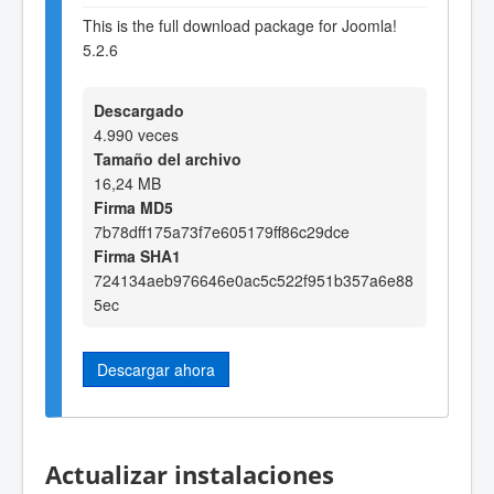
This is the full download package for Joomla!
5.2.6
Descargado
4.990 veces
Tamaño del archivo
16,24 MB
Firma MD5
7b78dff175a73f7e605179ff86c29dce
Firma SHA1
724134aeb976646e0ac5c522f951b357a6e88
5ec
Descargar ahora
Actualizar instalaciones