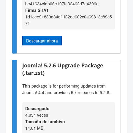
be41634cfdb06e107fa32462d7e4306e
Firma SHA1
1d1cee91880d34df1f62ee662c0a69813c89c5
7f
Descargar ahora
Joomla! 5.2.6 Upgrade Package
(.tar.zst)
This package is for performing updates from
Joomla! 4.4 and previous 5.x releases to 5.2.6.
Descargado
4.834 veces
Tamaño del archivo
14,81 MB