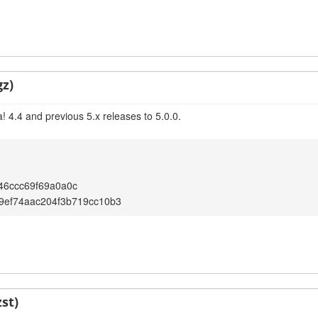
gz)
 4.4 and previous 5.x releases to 5.0.0.
46ccc69f69a0a0c
9ef74aac204f3b719cc10b3
st)