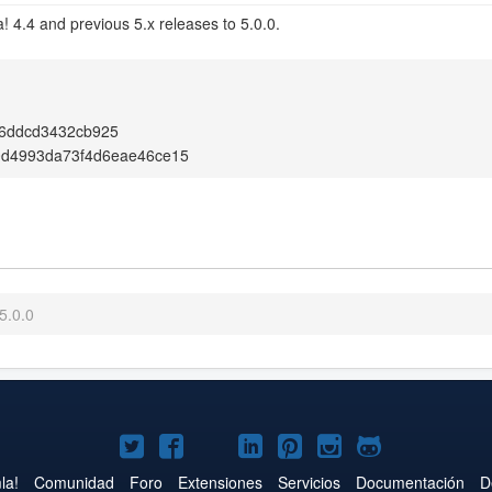
 4.4 and previous 5.x releases to 5.0.0.
f6ddcd3432cb925
0d4993da73f4d6eae46ce15
5.0.0
Joomla!
Joomla!
Joomla!
Joomla!
Joomla!
Joomla!
Joomla!
en
en
en
en
en
en
en
la!
Comunidad
Foro
Extensiones
Servicios
Documentación
D