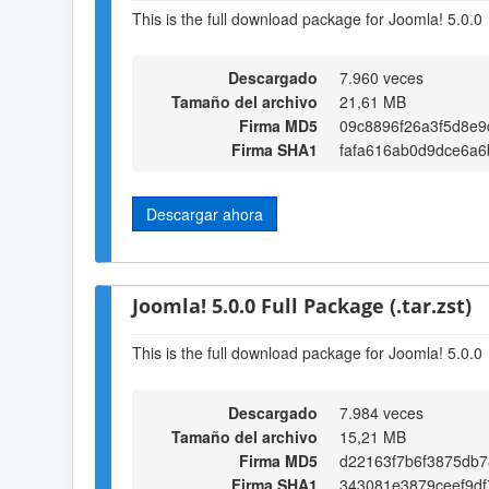
This is the full download package for Joomla! 5.0.0
Descargado
7.960 veces
Tamaño del archivo
21,61 MB
Firma MD5
09c8896f26a3f5d8e9
Firma SHA1
fafa616ab0d9dce6a
Descargar ahora
Joomla! 5.0.0 Full Package (.tar.zst)
This is the full download package for Joomla! 5.0.0
Descargado
7.984 veces
Tamaño del archivo
15,21 MB
Firma MD5
d22163f7b6f3875db7
Firma SHA1
343081e3879ceef9d