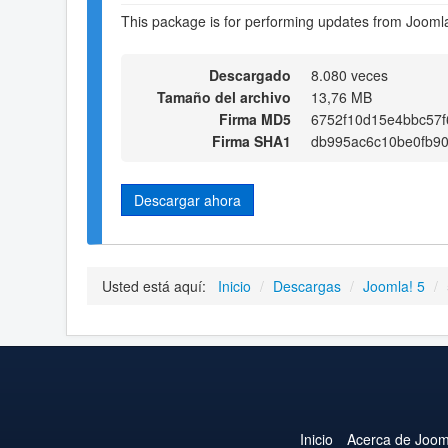
This package is for performing updates from Joomla!
Descargado
8.080 veces
Tamaño del archivo
13,76 MB
Firma MD5
6752f10d15e4bbc57
Firma SHA1
db995ac6c10be0fb9
Descargar ahora
Usted está aquí:
Inicio
/
Descargas
/
Joomla! 5
/
Inicio
Acerca de Joom