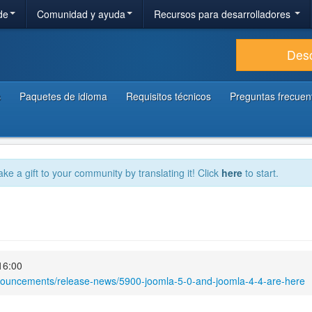
de
Comunidad y ayuda
Recursos para desarrolladores
Des
s
Paquetes de idioma
Requisitos técnicos
Preguntas frecuen
ake a gift to your community by translating it! Click
here
to start.
16:00
nnouncements/release-news/5900-joomla-5-0-and-joomla-4-4-are-here