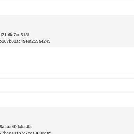
d21effa7ed615f
6b207b02ac49e8f253a4245
8a4aa40dc5adfa
f77b4ea41b7c7ec19090da5