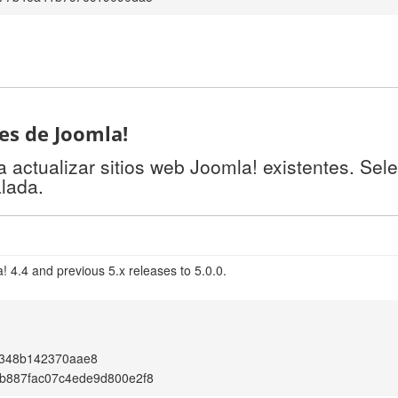
tes de Joomla!
 actualizar sitios web Joomla! existentes. Sel
alada.
 4.4 and previous 5.x releases to 5.0.0.
f348b142370aae8
b887fac07c4ede9d800e2f8