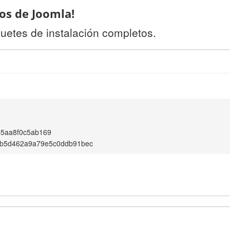
os de Joomla!
uetes de instalación completos.
b5aa8f0c5ab169
b5d462a9a79e5c0ddb91bec