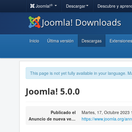
®
Joomla!
Descargar
Descubre y apren
Joomla! Downloads
Inicio
Última versión
Descargas
Extensione
This page is not yet fully available in your language. M
Joomla! 5.0.0
Publicado el
Martes, 17, Octubre 2023 
Anuncio de nueva versión
https://www.joomla.org/a