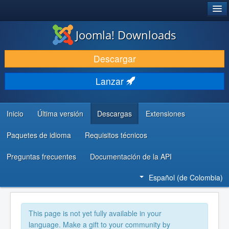
®
JOOMLA!
Joomla! Downloads
DESCARGAR
Descargar
DESCUBRE Y APRENDE
Lanzar
COMUNIDAD Y AYUDA
RECURSOS PARA DESARROLLADORES
Inicio
Última versión
Descargas
Extensiones
Paquetes de idioma
Requisitos técnicos
Preguntas frecuentes
Documentación de la API
Español (de Colombia)
This page is not yet fully available in your
language. Make a gift to your community by