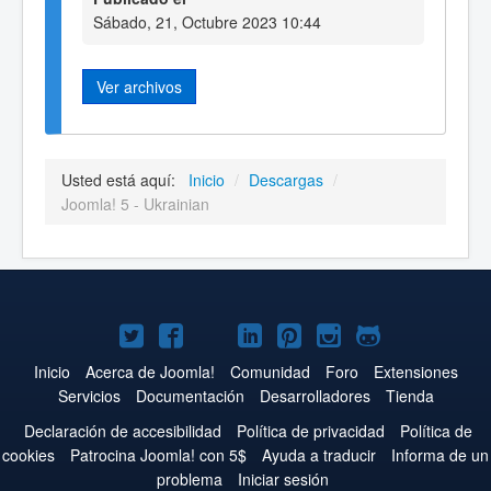
Sábado, 21, Octubre 2023 10:44
Ver archivos
Usted está aquí:
Inicio
/
Descargas
/
Joomla! 5 - Ukrainian
Joomla!
Joomla!
Joomla!
Joomla!
Joomla!
Joomla!
Joomla!
en
en
en
en
en
en
en
Inicio
Acerca de Joomla!
Comunidad
Foro
Extensiones
Servicios
Documentación
Desarrolladores
Tienda
Twitter
Facebook
YouTube
LinkedIn
Pinterest
Instagram
GitHub
Declaración de accesibilidad
Política de privacidad
Política de
cookies
Patrocina Joomla! con 5$
Ayuda a traducir
Informa de un
problema
Iniciar sesión