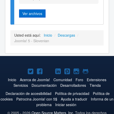
Ver archivos
Usted está aquí:
Inicio
/
Descargas
/
Joomla! 5 - Slovenian
Joomla!
Joomla!
Joomla!
Joomla!
Joomla!
Joomla!
Joomla!
en
en
en
en
en
en
en
Inicio
Acerca de Joomla!
Comunidad
Foro
Extensiones
Servicios
Documentación
Desarrolladores
Tienda
Twitter
Facebook
YouTube
LinkedIn
Pinterest
Instagram
GitHub
Declaración de accesibilidad
Política de privacidad
Política de
cookies
Patrocina Joomla! con 5$
Ayuda a traducir
Informa de un
problema
Iniciar sesión
© 2005 - 2026
Open Source Matters, Inc.
Todos los derechos