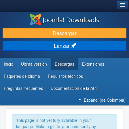
®
JOOMLA!
Joomla! Downloads
DESCARGAR
Descargar
DESCUBRE Y APRENDE
Lanzar
COMUNIDAD Y AYUDA
RECURSOS PARA DESARROLLADORES
Inicio
Última versión
Descargas
Extensiones
Paquetes de idioma
Requisitos técnicos
Preguntas frecuentes
Documentación de la API
Español (de Colombia)
This page is not yet fully available in your
language. Make a gift to your community by