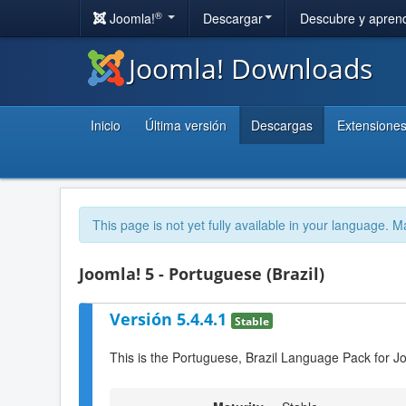
®
Joomla!
Descargar
Descubre y apren
Joomla! Downloads
Inicio
Última versión
Descargas
Extensione
This page is not yet fully available in your language. M
Joomla! 5 - Portuguese (Brazil)
Versión 5.4.4.1
Stable
This is the Portuguese, Brazil Language Pack for J