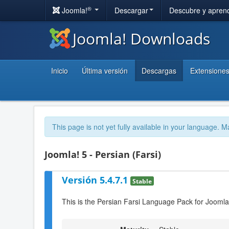
®
Joomla!
Descargar
Descubre y apren
Joomla! Downloads
Inicio
Última versión
Descargas
Extensione
This page is not yet fully available in your language. M
Joomla! 5 - Persian (Farsi)
Versión 5.4.7.1
Stable
This is the Persian Farsi Language Pack for Joomla