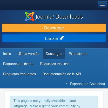
®
JOOMLA!
Joomla! Downloads
DESCARGAR
Descargar
DESCUBRE Y APRENDE
Lanzar
COMUNIDAD Y AYUDA
RECURSOS PARA DESARROLLADORES
Inicio
Última versión
Descargas
Extensiones
Paquetes de idioma
Requisitos técnicos
Preguntas frecuentes
Documentación de la API
Español (de Colombia)
This page is not yet fully available in your
language. Make a gift to your community by