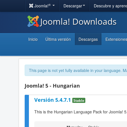
®
Joomla!
Descargar
Descubre y apren
Joomla! Downloads
Inicio
Última versión
Descargas
Extensione
This page is not yet fully available in your language. M
Joomla! 5 - Hungarian
Versión 5.4.7.1
Stable
This is the Hungarian Language Pack for Joomla! 5