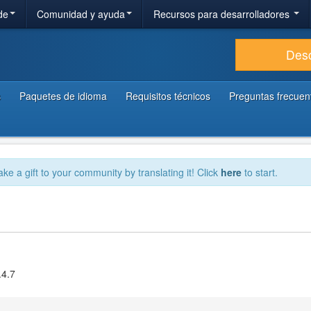
de
Comunidad y ayuda
Recursos para desarrolladores
Des
s
Paquetes de idioma
Requisitos técnicos
Preguntas frecuen
ake a gift to your community by translating it! Click
here
to start.
.4.7