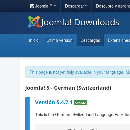
®
Joomla!
Descargar
Descubre y apren
Joomla! Downloads
Inicio
Última versión
Descargas
Extensione
This page is not yet fully available in your language. M
Joomla! 5 - German (Switzerland)
Versión 5.4.7.1
Stable
This is the German, Switzerland Language Pack for