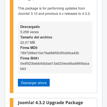
This package is for performing updates from
Joomla! 3.10 and previous 4.x releases to 4.3.2.
Descargado
5.258 veces
Tamaño del archivo
22,07 MB
Firma MD5
7897288e01be79a686f0b3f0cb9ca42b
Firma SHA1
0edf523bebb5dcbad13a0234ec66ad9906aca
b63
Descargar ahora
Joomla! 4.3.2 Upgrade Package