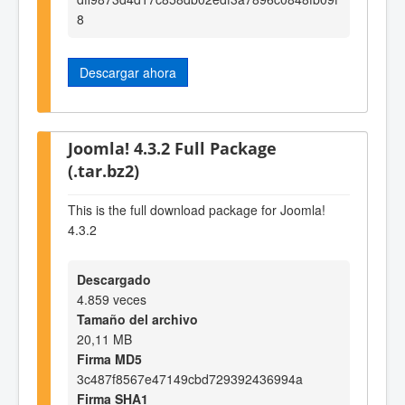
8
Descargar ahora
Joomla! 4.3.2 Full Package
(.tar.bz2)
This is the full download package for Joomla!
4.3.2
Descargado
4.859 veces
Tamaño del archivo
20,11 MB
Firma MD5
3c487f8567e47149cbd729392436994a
Firma SHA1