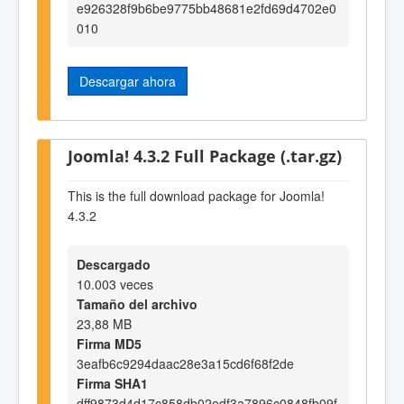
e926328f9b6be9775bb48681e2fd69d4702e0
010
Descargar ahora
Joomla! 4.3.2 Full Package (.tar.gz)
This is the full download package for Joomla!
4.3.2
Descargado
10.003 veces
Tamaño del archivo
23,88 MB
Firma MD5
3eafb6c9294daac28e3a15cd6f68f2de
Firma SHA1
dff9873d4d17c858db02edf3a7896c0848fb09f