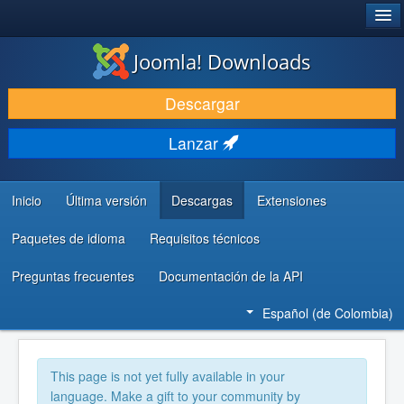
®
JOOMLA!
Joomla! Downloads
DESCARGAR
Descargar
DESCUBRE Y APRENDE
Lanzar
COMUNIDAD Y AYUDA
RECURSOS PARA DESARROLLADORES
Inicio
Última versión
Descargas
Extensiones
Paquetes de idioma
Requisitos técnicos
Preguntas frecuentes
Documentación de la API
Español (de Colombia)
This page is not yet fully available in your
language. Make a gift to your community by