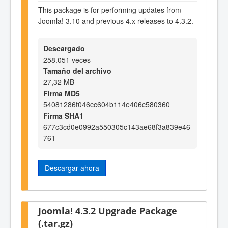
This package is for performing updates from
Joomla! 3.10 and previous 4.x releases to 4.3.2.
Descargado
258.051 veces
Tamaño del archivo
27,32 MB
Firma MD5
54081286f046cc604b114e406c580360
Firma SHA1
677c3cd0e0992a550305c143ae68f3a839e46
761
Descargar ahora
Joomla! 4.3.2 Upgrade Package
(.tar.gz)