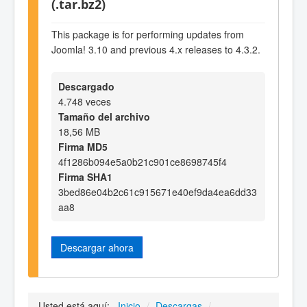
(.tar.bz2)
This package is for performing updates from
Joomla! 3.10 and previous 4.x releases to 4.3.2.
Descargado
4.748 veces
Tamaño del archivo
18,56 MB
Firma MD5
4f1286b094e5a0b21c901ce8698745f4
Firma SHA1
3bed86e04b2c61c915671e40ef9da4ea6dd33
aa8
Descargar ahora
Usted está aquí:
Inicio
/
Descargas
/